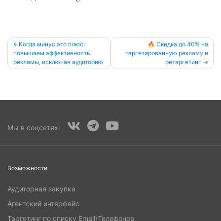
Навигация
Когда минус это плюс:
🔥 Скидка до 40% на
повышаем эффективность
таргетированную рекламу и
по
рекламы, исключая аудиторию
ретаргетинг
записям
Мы в соцсетях:
Возможности
Аудиторная закупка
Агентский интерфейс
Таргетинг по списку Email/Телефонов