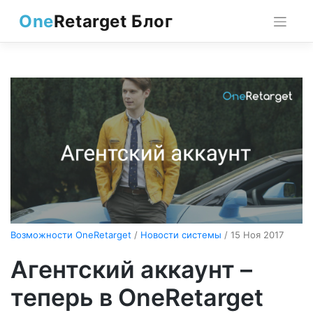
Skip
One
Retarget Блог
to
content
Возможности OneRetarget
/
Новости системы
/ 15 Ноя 2017
Агентский аккаунт –
теперь в OneRetarget