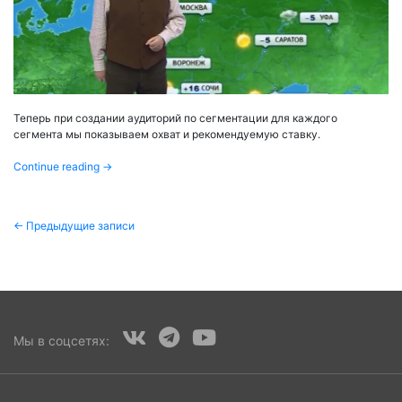
Теперь при создании аудиторий по сегментации для каждого
сегмента мы показываем охват и рекомендуемую ставку.
Continue reading
→
Навигация
← Предыдущие записи
по
записям
Мы в соцсетях: