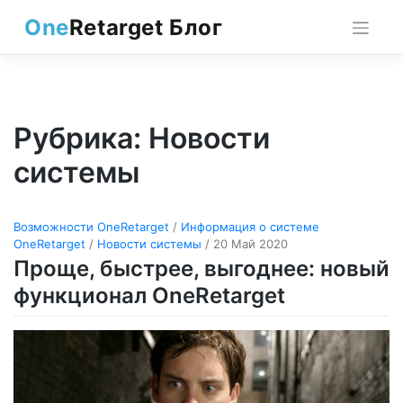
Skip
One
Retarget Блог
to
content
Рубрика:
Новости
системы
Возможности OneRetarget
/
Информация о системе
OneRetarget
/
Новости системы
/ 20 Май 2020
Проще, быстрее, выгоднее: новый
функционал OneRetarget