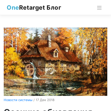
Skip
One
Retarget Блог
to
content
Новости системы
/ 17 Дек 2018