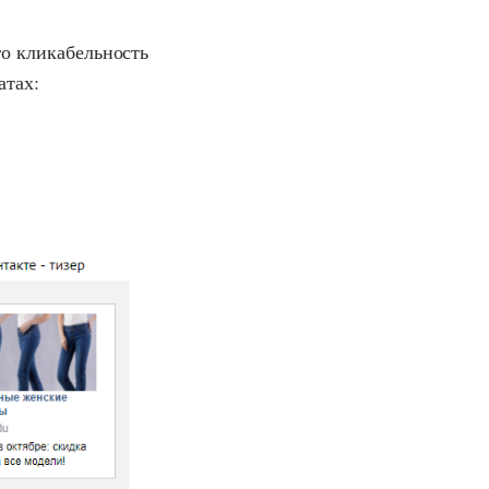
го кликабельность
атах: