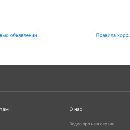
евью объявлений
Правила хоро
нтам
О нас
Видео про наш сервис