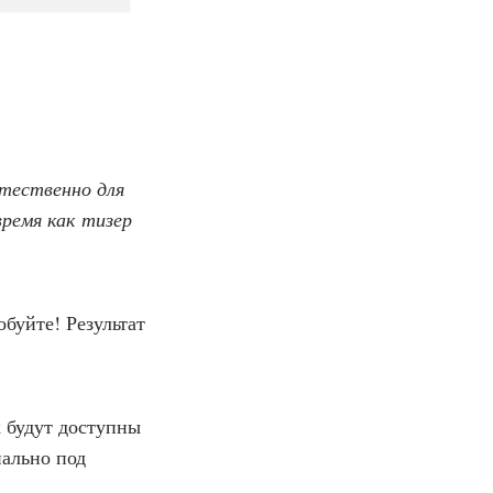
стественно для
время как тизер
буйте! Результат
 будут доступны
иально под