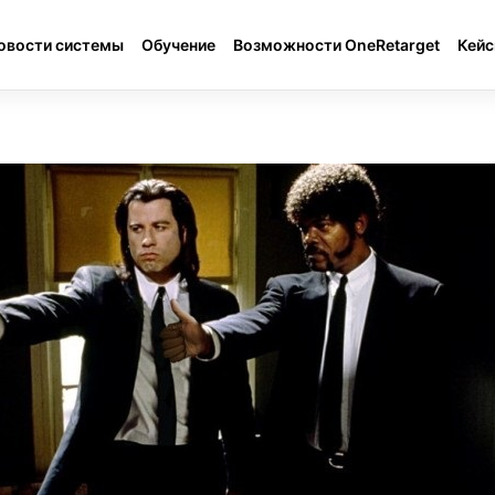
овости системы
Обучение
Возможности OneRetarget
Кей