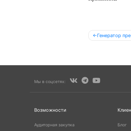
Навигация
Генератор пр
по
записям
Мы в соцсетях:
Возможности
Клие
Аудиторная закупка
Блог