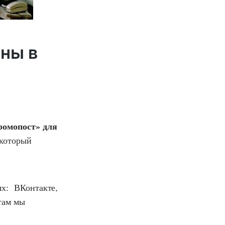
ны в
ромопост» для
который
ях: ВКонтакте,
там мы