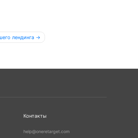
шего лендинга
Контакты
help@oneretarget.com