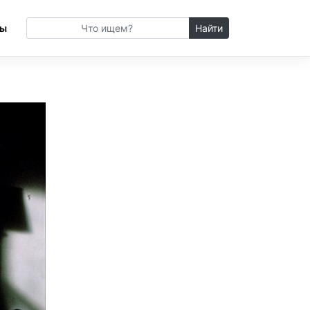
сы
Найти