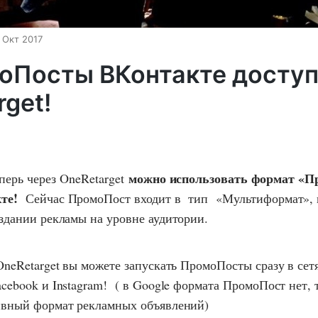
 Окт 2017
оПосты ВКонтакте доступ
get!
можно использовать формат «П
перь через OneRetarget
те!
Сейчас ПромоПост входит в тип «Мультиформат», 
здании рекламы на уровне аудитории.
OneRetarget вы можете запускать ПромоПосты сразу в сет
cebook и Instagram! ( в Google формата ПромоПост нет, 
ивный формат рекламных объявлений)