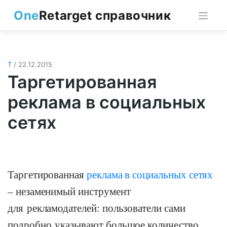
Skip
One
Retarget справочник
to
content
Т
/ 22.12.2015
Таргетированная
реклама в социальных
сетях
Таргетированная
реклама в социальных сетях
– незаменимый инструмент
для рекламодателей: пользователи сами
подробно указывают большое количество