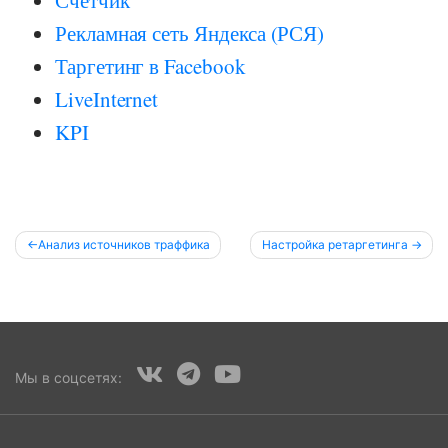
Рекламная сеть Яндекса (РСЯ)
Таргетинг в Facebook
LiveInternet
KPI
Post
Анализ источников траффика
Настройка ретаргетинга
navigation
Мы в соцсетях: