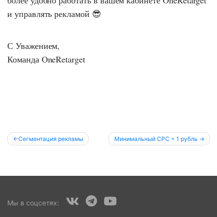
более удобно работать в вашем кабинете OneRetarget
и управлять рекламой 😎
С Уважением,
Команда OneRetarget
Навигация
Сегментация рекламы
Минимальный CPC = 1 рубль
по
записям
Мы в соцсетях: