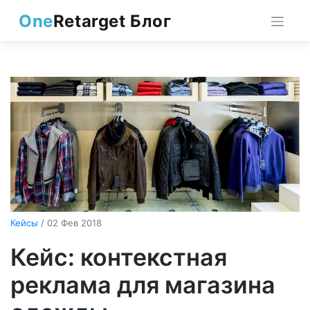
Skip
One
Retarget Блог
to
content
Кейсы
/ 02 Фев 2018
Кейс: контекстная
реклама для магазина