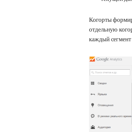
Когорты формир
отдельную когор
каждый сегмент 