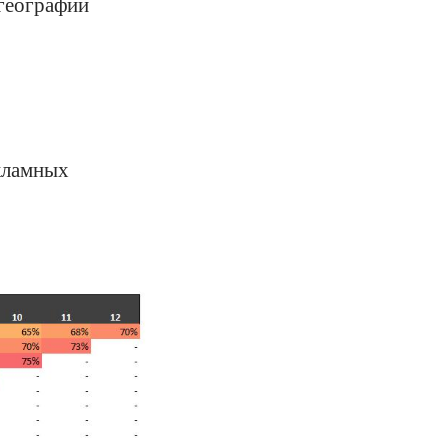
 географии
екламных