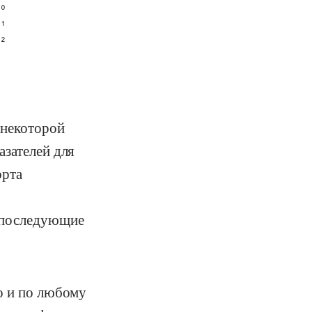
 некоторой
азателей для
орта
в последующие
о и по любому