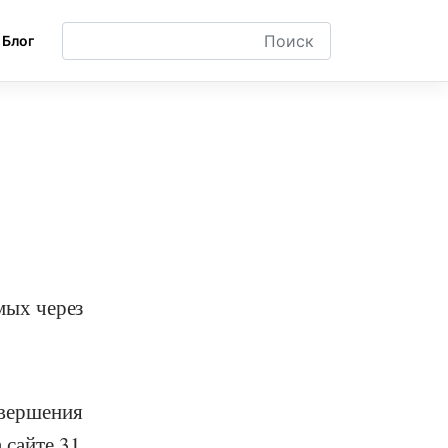
Блог
мых через
овершения
 сайте 31