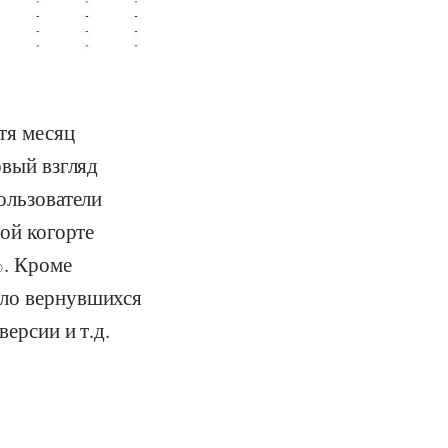
тя месяц
рвый взгляд
ользователи
той когорте
%. Кроме
сло вернувшихся
версии и т.д.