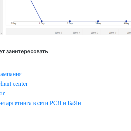
ет заинтересовать
кампания
hant center
ion
етаргетинга в сети РСЯ и БаЯн