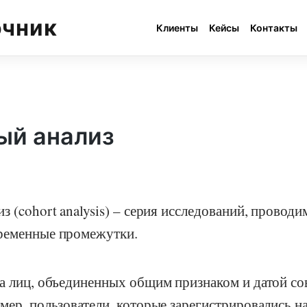
очник
Клиенты
Кейсы
Контакты
ый анализ
з (cohort analysis) – серия исследований, проводи
ременные промежутки.
па лиц, объединенных общим признаком и датой с
мер, пользователи, которые зарегистрировались на