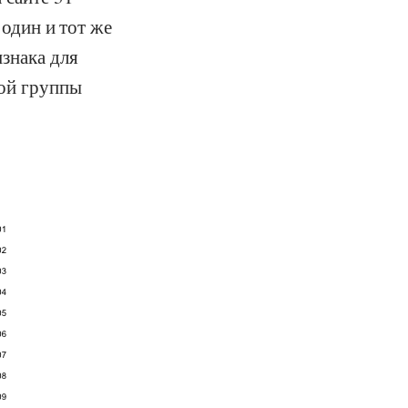
 один и тот же
изнака для
той группы