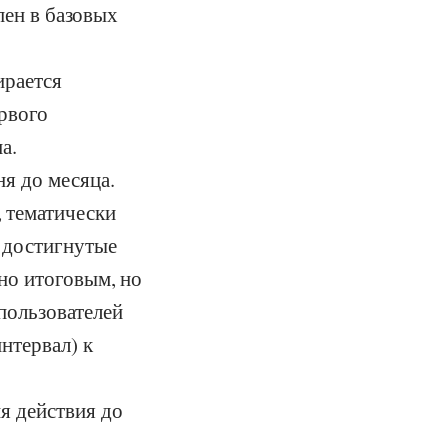
пен в базовых
ирается
ервого
а.
ня до месяца.
 тематически
, достигнутые
чно итоговым, но
пользователей
нтервал) к
я действия до