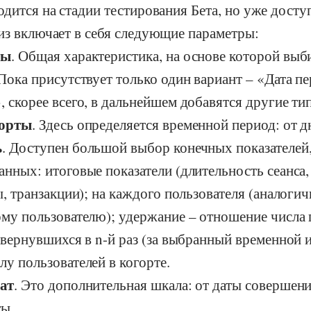
одится на стадии тестирования Бета, но уже досту
из включает в себя следующие параметры:
ты
. Общая характеристика, на основе которой выб
Пока присутствует только один вариант – «Дата п
 скорее всего, в дальнейшем добавятся другие тип
горты
. Здесь определяется временной период: от д
ь
. Доступен большой выбор конечных показателей,
нных: итоговые показатели (длительность сеанса
ы, транзакции); на каждого пользователя (аналоги
ому пользователю); удержание – отношение числа 
 вернувшихся в n-й раз (за выбранный временной и
у пользователей в когорте.
ат
. Это дополнительная шкала: от даты совершени
ты.