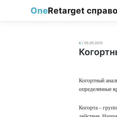
Skip
One
Retarget справ
to
content
К
/ 05.05.2015
Когортн
Когортный анали
определенные в
Когорта – груп
действия. Напри