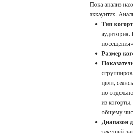
Пока анализ нах
аккаунтах. Анал
Тип когор
аудитория. 
посещения»,
Размер ко
Показател
сгруппирова
цели, сеанс
по отдельн
из когорты,
общему числ
Диапазон д
текущей да