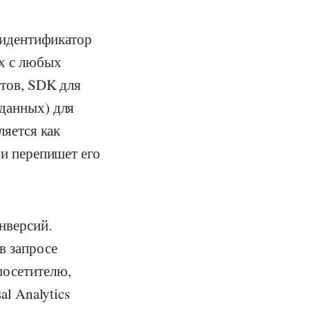
 (идентификатор
ых с любых
йтов, SDK для
 данных) для
ляется как
 и перепишет его
нверсий.
в запросе
посетителю,
al Analytics