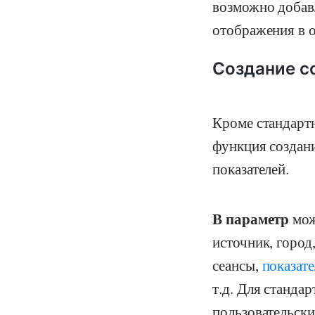
возможно добавл
отображения в о
Создание с
Кроме стандартн
функция создани
показателей.
В параметр
мож
источник, город
сеансы,
показате
т.д. Для станда
пользовательски