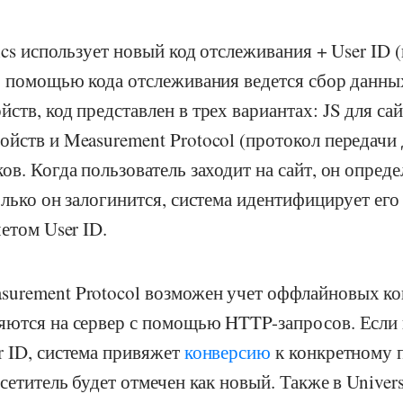
tics использует новый код отслеживания + User ID
 С помощью кода отслеживания ведется сбор данн
ств, код представлен в трех вариантах: JS для са
йств и Measurement Protocol (протокол передачи
ов. Когда пользователь заходит на сайт, он опреде
олько он залогинится, система идентифицирует его
етом User ID.
urement Protocol возможен учет оффлайновых ко
яются на сервер с помощью HTTP-запросов. Если 
r ID, система привяжет
конверсию
к конкретному 
сетитель будет отмечен как новый. Также в Univers