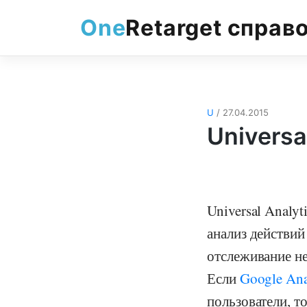
Skip
One
Retarget справ
to
content
U
/ 27.04.2015
Universa
Universal Analy
анализ действий
отслеживание не
Если
Google Ana
пользователи, т