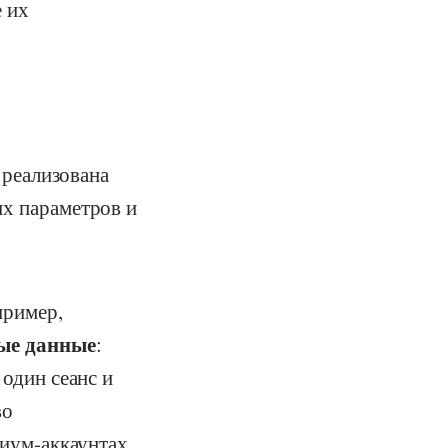
е их
 реализована
их параметров и
пример,
ные данные
:
 один сеанс и
во
миум-аккаунтах