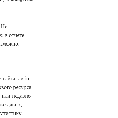
 Не
: в отчете
озможно.
 сайта, либо
ового ресурса
s или недавно
же давно,
атистику.