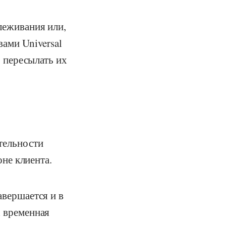
леживания или,
вами Universal
о пересылать их
ительности
оне клиента.
авершается и в
х временная