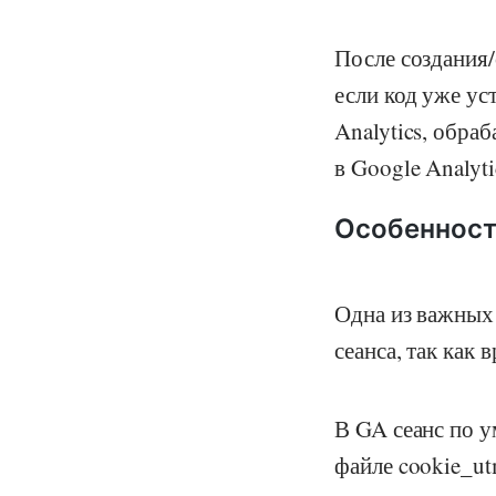
После создания/
если код уже ус
Analytics, обраб
в Google Analyti
Особеннос
Одна из важных 
сеанса, так как 
В GA сеанс по у
файле cookie_ut