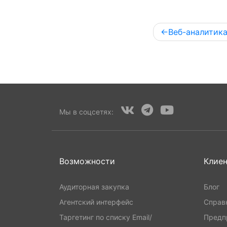
Post
Веб-аналитика
navigation
Мы в соцсетях:
Возможности
Клие
Аудиторная закупка
Блог
Агентский интерфейс
Справ
Таргетинг по списку Email/
Предп