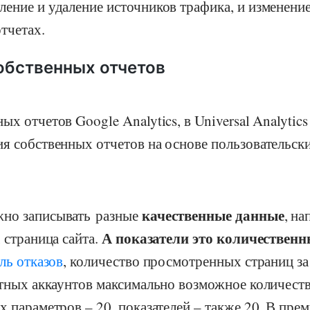
ение и удаление источников трафика, и изменени
тчетах.
обственных отчетов
ых отчетов Google Analytics, в Universal Analytics
я собственных отчетов на основе пользовательск
качественные данные
но записывать разные
, на
А показатели это количествен
, страница сайта.
ль отказов
, количество просмотренных страниц за
ртных аккаунтов максимально возможное количест
х параметров – 20, показателей – также 20. В пре