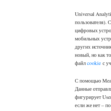
Universal Analy
пользователя).
цифровых устрой
мобильных устро
других источник
новый, но как т
файл
cookie
с уч
С помощью Meas
Данные отправл
фигурирует Use
если же нет – по