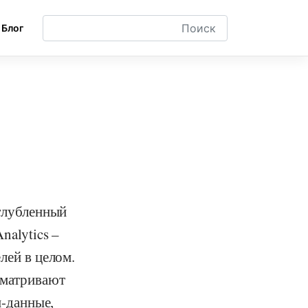
Блог
углубленный
nalytics –
лей в целом.
сматривают
н-данные,