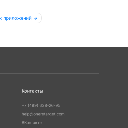
х приложений
Контакты
+7 (499) 638-26-95
help@oneretarget.com
ВКонтакте